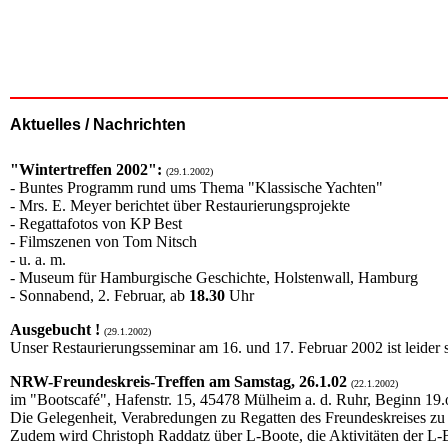
Aktuelles / Nachrichten
"Wintertreffen 2002":
(29.1.2002)
- Buntes Programm rund ums Thema "Klassische Yachten"
- Mrs. E. Meyer berichtet über Restaurierungsprojekte
- Regattafotos von KP Best
- Filmszenen von Tom Nitsch
- u. a. m.
- Museum für Hamburgische Geschichte, Holstenwall, Hamburg
- Sonnabend, 2. Februar, ab
18.30
Uhr
Ausgebucht !
(29.1.2002)
Unser Restaurierungsseminar am 16. und 17. Februar 2002 ist leider 
NRW-Freundeskreis-Treffen am Samstag, 26.1.02
(22.1.2002)
im "Bootscafé", Hafenstr. 15, 45478 Mülheim a. d. Ruhr, Beginn 19.
Die Gelegenheit, Verabredungen zu Regatten des Freundeskreises zu 
Zudem wird Christoph Raddatz über L-Boote, die Aktivitäten der L-B