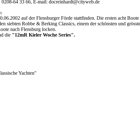
l. 0208-64 33 66, E-mail: docreinhardt@cityweb.de
2)
6.2002 auf der Flensburger Förde stattfinden. Die ersten acht Boote 
u den siebten Robbe & Berking Classics, einem der schönsten und gröss
oote nach Flensburg locken.
d die
"12mR Kieler Woche Series".
lassische Yachten"