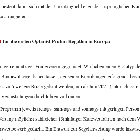
besteht darin, sich mit den Unzulänglichkeiten der ursprünglichen Kon
 arrangieren.
f
für die ersten Optimist-Prahm-Regatten in Europa
n gemeinnütziger Förderverein gegründet. Wir haben einen Prototyp d
 Baumwollsegel bauen lassen, der seiner Erprobungen erfolgreich besta
is zu 6 weitere Boote gebaut werden, um ab Juni 2021 (natürlich co
en Veranstaltungen durchführen zu können.
es Programm jeweils freitags, samstags und sonntags mit geringen Pers
Wertung möglichst zahlreicher 15minütiger Kurzwettfahrten nach dem 
inswettbewerb gedacht. Ein Entwurf zur Segelanweisung wurde inzwisch