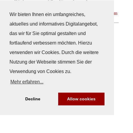
Wir freuen uns auf Ihre Einsendungen!
https://www.fky.org/kulturelles/fotowettbewerbe.htm
Wir bieten Ihnen ein umfangreiches,
aktuelles und informatives Digitalangebot,
das wir für Sie optimal gestalten und
Neuigkeiten
fortlaufend verbessern möchten. Hierzu
verwenden wir Cookies. Durch die weitere
Nutzung der Webseite stimmen Sie der
Verwendung von Cookies zu.
Mehr erfahren...
Decline
Allow cookies