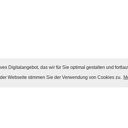
ves Digitalangebot, das wir für Sie optimal gestalten und fortl
g der Webseite stimmen Sie der Verwendung von Cookies zu.
Me
Nach Oben
Impressum
|
Datenschutz
© Copyright
© 2026 / Freundeskreis Klassische Yachten