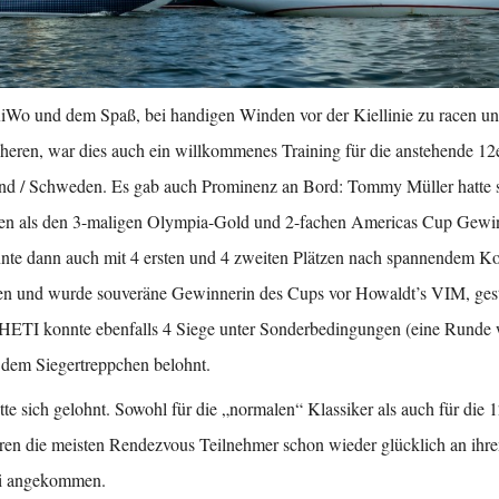
KiWo und dem Spaß, bei handigen Winden vor der Kiellinie zu racen u
cheren, war dies auch ein willkommenes Training für die anstehende 12
nd / Schweden. Es gab auch Prominenz an Bord: Tommy Müller hatte sic
n als den 3-maligen Olympia-Gold und 2-fachen Americas Cup Gew
te dann auch mit 4 ersten und 4 zweiten Plätzen nach spannendem K
en und wurde souveräne Gewinnerin des Cups vor Howaldt’s VIM, gest
r HETI konnte ebenfalls 4 Siege unter Sonderbedingungen (eine Runde 
 dem Siegertreppchen belohnt.
te sich gelohnt. Sowohl für die „normalen“ Klassiker als auch für die 12
ren die meisten Rendezvous Teilnehmer schon wieder glücklich an ihre
ei angekommen.