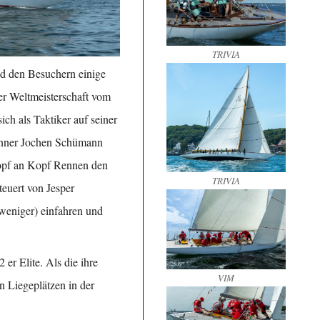
TRIVIA
nd den Besuchern einige
er Weltmeisterschaft vom
h als Taktiker auf seiner
inner Jochen Schümann
opf an Kopf Rennen den
TRIVIA
euert von Jesper
weniger) einfahren und
 er Elite. Als die ihre
VIM
n Liegeplätzen in der