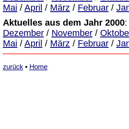
Mai
/
April
/
März
/
Februar
/
Ja
Aktuelles aus dem Jahr 2000
:
Dezember
/
November
/
Oktobe
Mai
/
April
/
März
/
Februar
/
Ja
zurück
•
Home