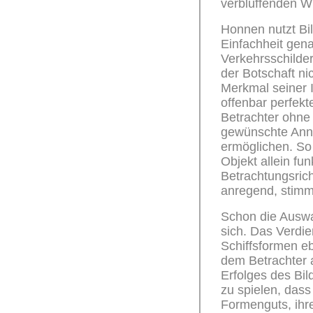
verblüffenden W
Honnen nutzt Bil
Einfachheit gen
Verkehrsschildern
der Botschaft n
Merkmal seiner I
offenbar perfek
Betrachter ohne 
gewünschte Annä
ermöglichen. So 
Objekt allein fun
Betrachtungsrich
anregend, stimm
Schon die Auswah
sich. Das Verdie
Schiffsformen eb
dem Betrachter a
Erfolges des Bil
zu spielen, das
Formenguts, ihre