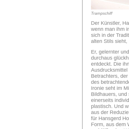
Trampschiff
Der Künstler, Ha
wenn man ihm in 
sich in der Tradi
alten Stils sieht,
Er, gelernter und
durchaus glückha
entdeckt. Die ih
Ausdrucksmittel 
Betrachters, der
des betrachtende
Ironie seht im M
Bildhauers, und 
einerseits indivi
plastisch. Und wi
aus der Reduzier
für Hansgerd Ho
Form, aus dem We