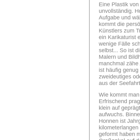
Eine Plastik vo
unvollständig. H
Aufgabe und wählt
kommt die persö
Künstlers zum Tr
ein Karikaturist 
wenige Fälle sch
selbst... So ist
Malern und Bildh
manchmal zähe 
ist häufig genug
zweideutiges ode
aus der Seefahrt
Wie kommt man d
Erfrischend prag
klein auf gepräg
aufwuchs. Binnen
Honnen ist Jahr
kilometerlangen
geformt haben mu