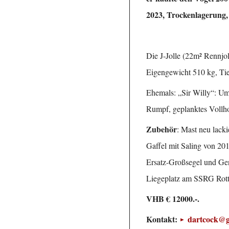
2023, Trockenlagerung,
Die J-Jolle (22m² Rennjo
Eigengewicht 510 kg, Ti
Ehemals: „Sir Willy“: Um
Rumpf, geplanktes Vollh
Zubehör
: Mast neu lack
Gaffel mit Saling von 201
Ersatz-Großsegel und Gen
Liegeplatz am SSRG Rott
VHB € 12000.-.
Kontakt:
dartcock@g