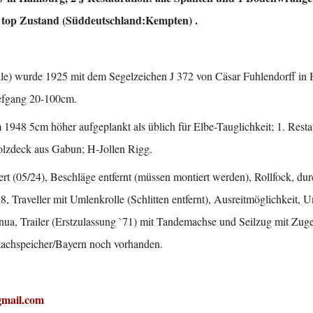
 top Zustand (Süddeutschland:Kempten) .
lle) wurde 1925 mit dem Segelzeichen J 372 von Cäsar Fuhlendorff i
efgang 20-100cm.
 1948 5cm höher aufgeplankt als üblich für Elbe-Tauglichkeit; 1. Re
olzdeck aus Gabun; H-Jollen Rigg.
iert (05/24), Beschläge entfernt (müssen montiert werden), Rollfock, du
8, Traveller mit Umlenkrolle (Schlitten entfernt), Ausreitmöglichkeit, U
ua, Trailer (Erstzulassung `71) mit Tandemachse und Seilzug mit Zug
achspeicher/Bayern noch vorhanden.
mail.com