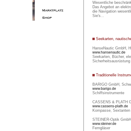
Wesentliche beschränk
Das Angebot an elektron
die Navigation wesentli
Sie's...
Seekarten, nautische
HanseNautic GmbH, 
www.hansenautic.de
Seekarten, Bücher, ele
Sicherheitsausrüstung
Traditionelle Instrum
BARIGO GmbH, Schwe
www.barigo.de
Schiffsinstrumente
CASSENS & PLATH G
www.cassens-plath.de
Kompasse, Sextanten 
STEINER-Optik GmbH,
www.steiner.de
Ferngläser