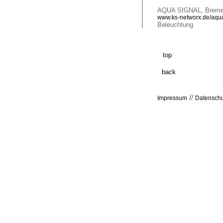
AQUA SIGNAL, Brem
www.ks-networx.de/aqu
Beleuchtung
.......
top
back
//
Impressum
Datenschu