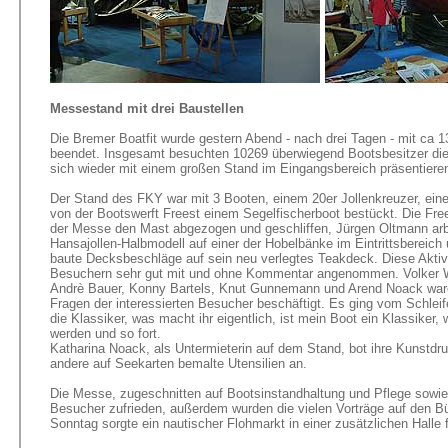
Messestand mit drei Baustellen
Die Bremer Boatfit wurde gestern Abend - nach drei Tagen - mit ca
beendet. Insgesamt besuchten 10269 überwiegend Bootsbesitzer di
sich wieder mit einem großen Stand im Eingangsbereich präsentiere
Der Stand des FKY war mit 3 Booten, einem 20er Jollenkreuzer, ein
von der Bootswerft Freest einem Segelfischerboot bestückt. Die Fr
der Messe den Mast abgezogen und geschliffen, Jürgen Oltmann arb
Hansajollen-Halbmodell auf einer der Hobelbänke im Eintrittsbereic
baute Decksbeschläge auf sein neu verlegtes Teakdeck. Diese Aktiv
Besuchern sehr gut mit und ohne Kommentar angenommen. Volker 
Andrè Bauer, Konny Bartels, Knut Gunnemann und Arend Noack waren
Fragen der interessierten Besucher beschäftigt. Es ging vom Schlei
die Klassiker, was macht ihr eigentlich, ist mein Boot ein Klassiker, 
werden und so fort.
Katharina Noack, als Untermieterin auf dem Stand, bot ihre Kunstdr
andere auf Seekarten bemalte Utensilien an.
Die Messe, zugeschnitten auf Bootsinstandhaltung und Pflege sowie A
Besucher zufrieden, außerdem wurden die vielen Vorträge auf den 
Sonntag sorgte ein nautischer Flohmarkt in einer zusätzlichen Halle 