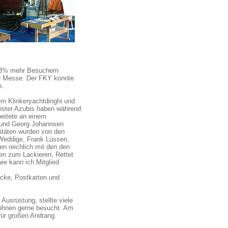
 13% mehr Besuchern
e Messe. Der FKY konnte
n.
em Klinkeryachtdinghi und
eester Azubis haben während
eitete an einem
h und Georg Johannsen
itäten wurden von den
Weddige, Frank Lüssen,
 reichlich mit den den
fen zum Lackieren, Rettet
wie kann ich Mitglied
ucke, Postkarten und
usrüstung, stellte viele
Bühnen gerne besucht. Am
für großen Andrang.