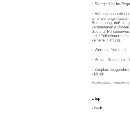
Startgeld ist im Reg
Haftungsausschluss 
Unterwerfungsklausel: 
Bestätigung, daß die 
verbundenen Anforderu
Boots-u. Personenversic
jeder Teilnehmer selbs
keinerlei Haftung.
Wertung: Yardstick
Preise: Sonderpreis 
Zeitplan: Siegerehru
- Musik
Hartmut Sasse Vorsitzender
.
top
..
back