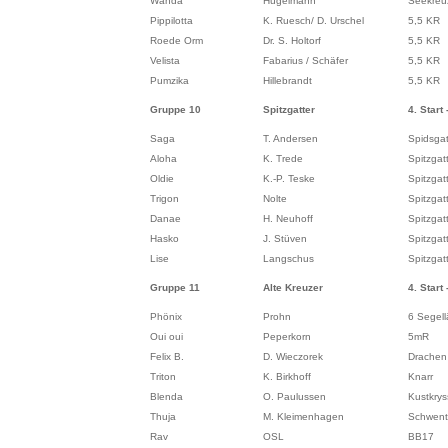
Wanda
Hügelmann
Seekreu
Pippilotta
K. Ruesch/ D. Urschel
5,5 KR
Roede Orm
Dr. S. Holtorf
5,5 KR
Velista
Fabarius / Schäfer
5,5 KR
Pumzika
Hillebrandt
5,5 KR
Gruppe 10
Spitzgatter
4. Start 
Saga
T. Andersen
Spidsgat
Aloha
K. Trede
Spitzgat
Oldie
K.-P. Teske
Spitzgat
Trigon
Nolte
Spitzgat
Danae
H. Neuhoff
Spitzgat
Hasko
J. Stüven
Spitzgat
Lise
Langschus
Spitzgat
Gruppe 11
Alte Kreuzer
4. Start 
Phönix
Prohn
6 Segel
Oui oui
Peperkorn
5mR
Felix B.
D. Wieczorek
Drachen
Triton
K. Birkhoff
Knarr
Blenda
O. Paulussen
Kustkrys
Thuja
M. Kleimenhagen
Schwenti
Rav
OSL
BB17