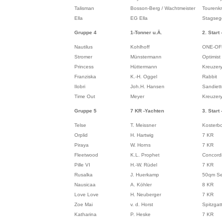
Talisman
Bosson-Berg / Wachtmeister
Tourenk
Ella
EG Ella
Stagseg
Gruppe 4
1-Tonner u.Ä.
2. Start 
Nautilus
Kohlhoff
ONE-OF
Stromer
Münstermann
Optimist
Princess
Hüttermann
Kreuzer
Franziska
K.-H. Oggel
Rabbit
Ilobri
Joh.H. Hansen
Sandiett
Time Out
Meyer
Kreuzer
Gruppe 5
7 KR -Yachten
3. Start 
Telse
T. Meissner
Kosterb
Orplid
H. Hartwig
7 KR
Piraya
W. Horns
7 KR
Fleetwood
K.L. Prophet
Concord
Pille VI
H.-W. Rüdel
7 KR
Rusalka
J. Huerkamp
50qm See
Nausicaa
A. Köhler
8 KR
Love Love
H. Neuberger
7 KR
Zoe Mai
v. d. Horst
Spitzgatt
Katharina
P. Heske
7 KR