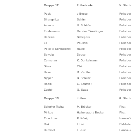
Gruppe 12
Folkeboote
5. Start 
Puck
v Bosse
Folkebo
Shangri-La
Schün
Folkebo
Animus
U. Schäfer
Folkebo
Trudelmaus
Rehder / Weidinger
Folkebo
Harlekin
Schepers
Folkebo
Lil
Poullein
Folkebo
Peter v. Schmeichel
Ratke
Folkebo
Solveig
Doose
Folkebo
Cormoran
K. Dunkelmann
Folkebo
Stiwa
Obin
Folkebo
Hexe
D. Panthel
Folkebo
Nipper
B. Schultz
Folkebo
Habibi
E. Schmidt
Folkebo
Zephir
G. Saas
Folkebo
Gruppe 13
Jollen
6. Start 
Schuker Tschai
M. Bröcker
Pirat
Pinkus
Halberstadt / Becker
Pirat
True Love
P. König
Hansa-Jo
Risk
I. List
BM-Jolle 
Hummel
F. Just
Hansa-Jo