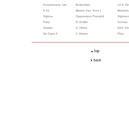
Kronprinzess. Ute
Bodendiek
14 ft. Di
K 61
Marine San. Kom.1
Marineku
Stjärna
Oppermann-Theophil
Stjärnen
Fratz
R. Enßlin
Schratz
Samba
A. Hirthe
KDY 15
Da Capo II
J. Hoppe
Pirat
.
top
..
back