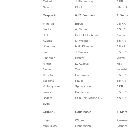
Freiheit
J. Piepenburg
7 KR
Njörd III
Blunk
50qm See
Gruppe 6
6 KR -Yachten
3. Start 
Vriborgh
Ehlers
5,8 KR
Marike
A. Dahm
6,5 KR
Hella
Dr. B. Ohlenbusch
Avenir
Avalon
M. Wegner
6,5 KR
Wanderer
H.G. Klempau
5,8 KR
Jarro
J. Bessey
6,5 KR
Zinnober
Richter
Mistral
Arielle
D. Kalmus
H33
Jamani
Timm
Imperial
Capella
Praetorius
6,5 KR
Tadaima
Hauck
6,5 KR
V. Symphonie
Spargaaren
6 KR
Jesine
Burmeister
6,5 KR
Brigant
SSp.Eck. Marine e.V.
6,5 KR
Sydia
Gruppe 7
Gaffelboote
3. Start 
Logo
Wildies
Kreuzerj
Molly (Gast)
Oppermann
Catboot