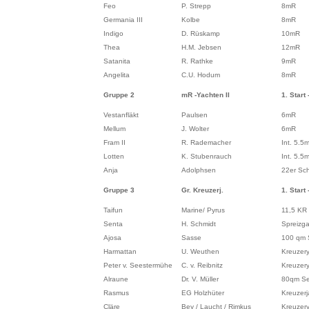
Feo
P. Strepp
8mR
Germania III
Kolbe
8mR
Indigo
D. Rüskamp
10mR
Thea
H.M. Jebsen
12mR
Satanita
R. Rathke
9mR
Angelita
C.U. Hodum
8mR
Gruppe 2
mR -Yachten II
1. Start 
Vestanfläkt
Paulsen
6mR
Mellum
J. Wolter
6mR
Fram II
R. Rademacher
Int. 5.5
Lotten
K. Stubenrauch
Int. 5.5
Anja
Adolphsen
22er Sc
Gruppe 3
Gr. Kreuzerj.
1. Start 
Taifun
Marine/ Pyrus
11,5 KR
Senta
H. Schmidt
Spreizgaf
Ajosa
Sasse
100 qm S
Harmattan
U. Weuthen
Kreuzer
Peter v. Seestermühe
C. v. Reibnitz
Kreuzer
Alraune
Dr. V. Müller
80qm See
Rasmus
EG Holzhüter
Kreuzerj
Cläre
Bey / Laucht / Rimkus
Kreuzer