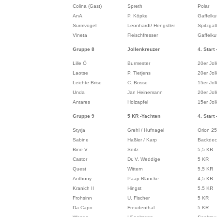
Colina (Gast)
Spreth
Polar
AnA
P. Köpke
Gaffelkut
Surmvogel
Leonhardt/ Hengstler
Spitzgat
Vineta
Fleischfresser
Gaffelkut
Gruppe 8
Jollenkreuzer
4. Start 
Lille Ö
Burmester
20er Jol
Laotse
P. Tietjens
20er Jol
Leichte Brise
C. Bosse
15er Jol
Unda
Jan Heinemann
20er Jol
Antares
Holzapfel
15er Jol
Gruppe 9
5 KR -Yachten
4. Start 
Styrja
Grehl / Hufnagel
Orion 25
Sabine
Haßler / Karp
Backdec
Bine V
Seitz
5,5 KR
Castor
Dr. V. Weddige
5 KR
Quest
Wittern
5,5 KR
Anthony
Paap-Blancke
4,5 KR
Kranich II
Hingst
5.5 KR
Frohsinn
U. Fischer
5 KR
Da Capo
Freudenthal
5 KR