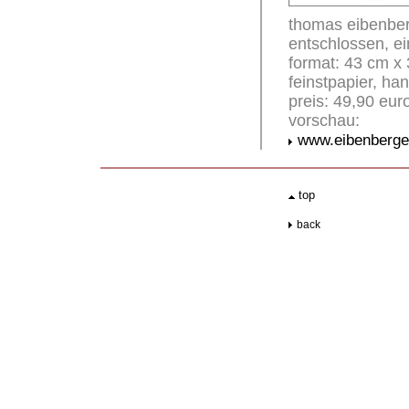
thomas eibenberg
entschlossen, ei
format: 43 cm x 
feinstpapier, han
preis: 49,90 euro
vorschau:
www.eibenberger
.
top
..
back