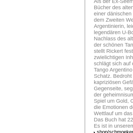
Als der Ex-Seema
Bücher des alten
einer dänischen 
dem Zweiten Welt
Argentinierin, l
legendären U-B
Nachlass des alt
der schönen Ta
stellt Rickert fe
zwielichtigen In
schlägt sich auf 
Tango Argentino
Schatz. Bedroht
kapriziösen Gefä
Gegenseite, sege
der geheimnisum
Spiel um Gold, G
die Emotionen de
Wettlauf um das
Das Buch hat 22
Es ist in unsere
shop/schmoeker