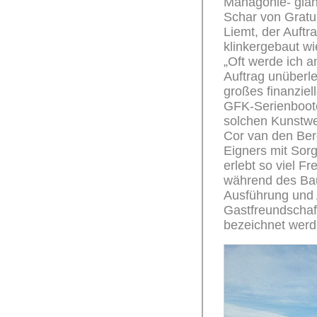
Mahagonie- glän
Schar von Gratul
Liemt, der Auftr
klinkergebaut wie
„Oft werde ich 
Auftrag unüberle
großes finanziell
GFK-Serienboote
solchen Kunstwe
Cor van den Ber
Eigners mit Sor
erlebt so viel F
während des Bau
Ausführung und A
Gastfreundschaft
bezeichnet werde