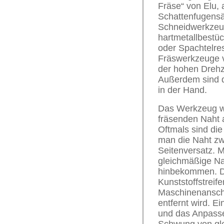
Fräse“ von Elu, 
Schattenfugensä
Schneidwerkzeug 
hartmetallbestüc
oder Spachtelres
Fräswerkzeuge v
der hohen Drehz
Außerdem sind di
in der Hand.
Das Werkzeug wir
fräsenden Naht 
Oftmals sind die
man die Naht zw
Seitenversatz. M
gleichmäßige Na
hinbekommen. Da
Kunststoffstrei
Maschinenanschl
entfernt wird. E
und das Anpassen