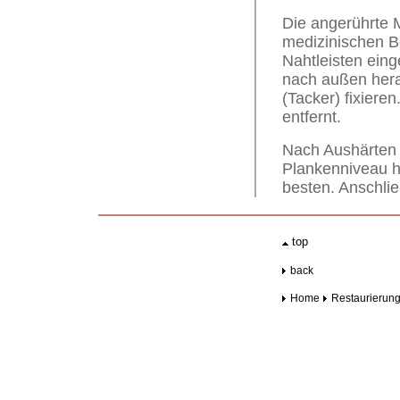
Die angerührte 
medizinischen Be
Nahtleisten eing
nach außen hera
(Tacker) fixiere
entfernt.
Nach Aushärten 
Plankenniveau he
besten. Anschlie
.
top
..
back
Home
Restaurierun