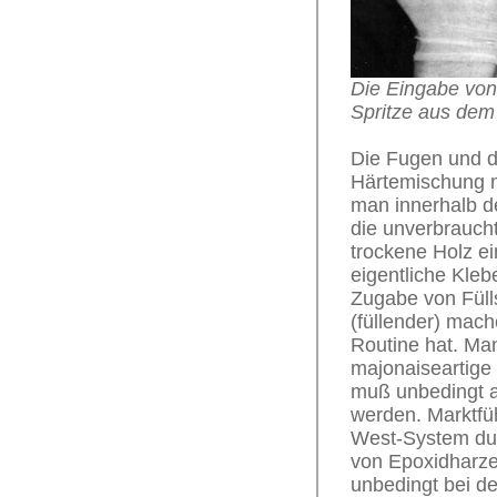
Die Eingabe von 
Spritze aus dem
Die Fugen und d
Härtemischung mi
man innerhalb d
die unverbrauch
trockene Holz ei
eigentliche Kleb
Zugabe von Fülls
(füllender) mac
Routine hat. Man 
majonaiseartige
muß unbedingt au
werden. Marktfü
West-System dur
von Epoxidharzen
unbedingt bei d