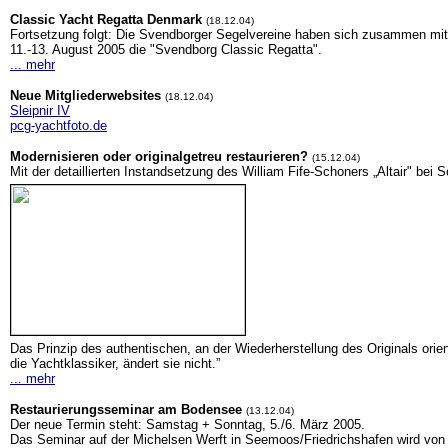
Classic Yacht Regatta Denmark
(18.12.04)
Fortsetzung folgt: Die Svendborger Segelvereine haben sich zusammen mi
11.-13. August 2005 die "Svendborg Classic Regatta".
... mehr
Neue Mitgliederwebsites
(18.12.04)
Sleipnir IV
pcg-yachtfoto.de
Modernisieren oder originalgetreu restaurieren?
(15.12.04)
Mit der detaillierten Instandsetzung des William Fife-Schoners „Altair" bei
Das Prinzip des authentischen, an der Wiederherstellung des Originals orien
die Yachtklassiker, ändert sie nicht.”
... mehr
Restaurierungsseminar am Bodensee
(13.12.04)
Der neue Termin steht: Samstag + Sonntag, 5./6. März 2005.
Das Seminar auf der Michelsen Werft in Seemoos/Friedrichshafen wird von