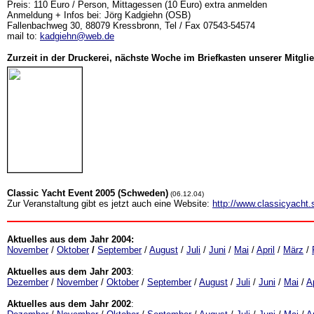
Preis: 110 Euro / Person, Mittagessen (10 Euro) extra anmelden
Anmeldung + Infos bei: Jörg Kadgiehn (OSB)
Fallenbachweg 30, 88079 Kressbronn, Tel / Fax 07543-54574
mail to:
kadgiehn@web.de
Zurzeit in der Druckerei, nächste Woche im Briefkasten unserer Mitglie
Classic Yacht Event 2005 (Schweden)
(06.12.04)
Zur Veranstaltung gibt es jetzt auch eine Website:
http://www.classicyacht.
Aktuelles aus dem Jahr 2004:
November
/
Oktober
/
September
/
August
/
Juli
/
Juni
/
Mai
/
April
/
März
/
Aktuelles aus dem Jahr 2003
:
Dezember
/
November
/
Oktober
/
September
/
August
/
Juli
/
Juni
/
Mai
/
Ap
Aktuelles aus dem Jahr 2002
: