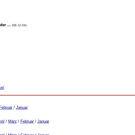
der ...
(06.12.04)
se/
Februar
/
Januar
ril
/
März
/
Februar
/
Januar