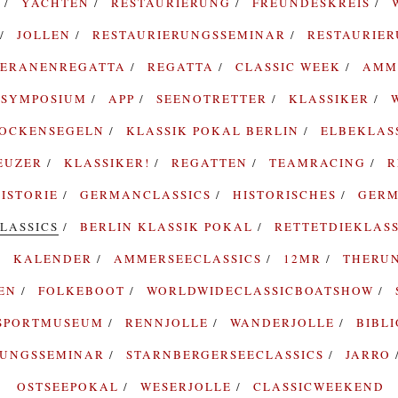
G
YACHTEN
RESTAURIERUNG
FREUNDESKREIS
JOLLEN
RESTAURIERUNGSSEMINAR
RESTAURIE
TERANENREGATTA
REGATTA
CLASSIC WEEK
AMM
SYMPOSIUM
APP
SEENOTRETTER
KLASSIKER
ROCKENSEGELN
KLASSIK POKAL BERLIN
ELBEKLAS
EUZER
KLASSIKER!
REGATTEN
TEAMRACING
R
ISTORIE
GERMANCLASSICS
HISTORISCHES
GERM
LASSICS
BERLIN KLASSIK POKAL
RETTETDIEKLAS
KALENDER
AMMERSEECLASSICS
12MR
THERU
TEN
FOLKEBOOT
WORLDWIDECLASSICBOATSHOW
SPORTMUSEUM
RENNJOLLE
WANDERJOLLE
BIBL
RUNGSSEMINAR
STARNBERGERSEECLASSICS
JARRO
OSTSEEPOKAL
WESERJOLLE
CLASSICWEEKEND