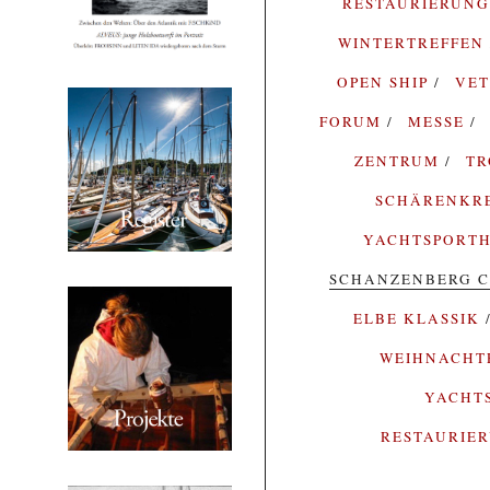
RESTAURIERUN
WINTERTREFFEN
OPEN SHIP
VE
FORUM
MESSE
ZENTRUM
T
SCHÄRENKR
YACHTSPORTH
SCHANZENBERG C
ELBE KLASSIK
WEIHNACH
YACHT
RESTAURIE