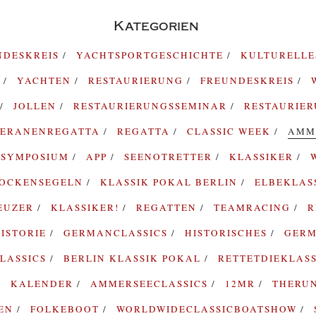
Kategorien
NDESKREIS
YACHTSPORTGESCHICHTE
KULTURELL
G
YACHTEN
RESTAURIERUNG
FREUNDESKREIS
JOLLEN
RESTAURIERUNGSSEMINAR
RESTAURIE
TERANENREGATTA
REGATTA
CLASSIC WEEK
AMM
SYMPOSIUM
APP
SEENOTRETTER
KLASSIKER
ROCKENSEGELN
KLASSIK POKAL BERLIN
ELBEKLAS
EUZER
KLASSIKER!
REGATTEN
TEAMRACING
R
ISTORIE
GERMANCLASSICS
HISTORISCHES
GERM
LASSICS
BERLIN KLASSIK POKAL
RETTETDIEKLAS
KALENDER
AMMERSEECLASSICS
12MR
THERU
TEN
FOLKEBOOT
WORLDWIDECLASSICBOATSHOW