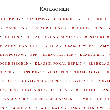
Kategorien
NDESKREIS
YACHTSPORTGESCHICHTE
KULTURELL
G
YACHTEN
RESTAURIERUNG
FREUNDESKREIS
JOLLEN
RESTAURIERUNGSSEMINAR
RESTAURIE
TERANENREGATTA
REGATTA
CLASSIC WEEK
AMM
SYMPOSIUM
APP
SEENOTRETTER
KLASSIKER
ROCKENSEGELN
KLASSIK POKAL BERLIN
ELBEKLAS
EUZER
KLASSIKER!
REGATTEN
TEAMRACING
R
ISTORIE
GERMANCLASSICS
HISTORISCHES
GERM
LASSICS
BERLIN KLASSIK POKAL
RETTETDIEKLAS
KALENDER
AMMERSEECLASSICS
12MR
THERU
TEN
FOLKEBOOT
WORLDWIDECLASSICBOATSHOW