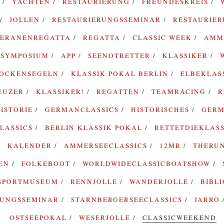
G
YACHTEN
RESTAURIERUNG
FREUNDESKREIS
JOLLEN
RESTAURIERUNGSSEMINAR
RESTAURIE
TERANENREGATTA
REGATTA
CLASSIC WEEK
AMM
SYMPOSIUM
APP
SEENOTRETTER
KLASSIKER
ROCKENSEGELN
KLASSIK POKAL BERLIN
ELBEKLAS
EUZER
KLASSIKER!
REGATTEN
TEAMRACING
R
ISTORIE
GERMANCLASSICS
HISTORISCHES
GERM
LASSICS
BERLIN KLASSIK POKAL
RETTETDIEKLAS
KALENDER
AMMERSEECLASSICS
12MR
THERU
TEN
FOLKEBOOT
WORLDWIDECLASSICBOATSHOW
SPORTMUSEUM
RENNJOLLE
WANDERJOLLE
BIBL
RUNGSSEMINAR
STARNBERGERSEECLASSICS
JARRO
OSTSEEPOKAL
WESERJOLLE
CLASSICWEEKEND