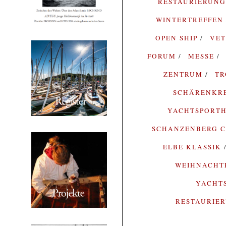
RESTAURIERUN
WINTERTREFFEN
OPEN SHIP
VE
FORUM
MESSE
ZENTRUM
T
SCHÄRENKR
YACHTSPORTH
SCHANZENBERG C
ELBE KLASSIK
WEIHNACH
YACHT
RESTAURIE