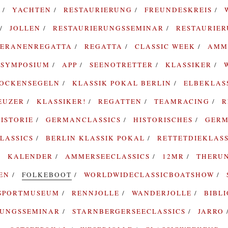
G
YACHTEN
RESTAURIERUNG
FREUNDESKREIS
JOLLEN
RESTAURIERUNGSSEMINAR
RESTAURIE
TERANENREGATTA
REGATTA
CLASSIC WEEK
AMM
SYMPOSIUM
APP
SEENOTRETTER
KLASSIKER
ROCKENSEGELN
KLASSIK POKAL BERLIN
ELBEKLAS
EUZER
KLASSIKER!
REGATTEN
TEAMRACING
R
ISTORIE
GERMANCLASSICS
HISTORISCHES
GERM
LASSICS
BERLIN KLASSIK POKAL
RETTETDIEKLAS
KALENDER
AMMERSEECLASSICS
12MR
THERU
TEN
FOLKEBOOT
WORLDWIDECLASSICBOATSHOW
SPORTMUSEUM
RENNJOLLE
WANDERJOLLE
BIBL
RUNGSSEMINAR
STARNBERGERSEECLASSICS
JARRO