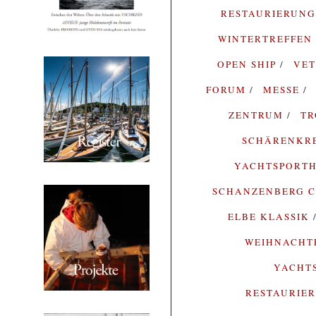
RESTAURIERUN
WINTERTREFFEN
OPEN SHIP
VE
FORUM
MESSE
ZENTRUM
T
SCHÄRENKR
YACHTSPORTH
SCHANZENBERG C
ELBE KLASSIK
WEIHNACH
YACHT
RESTAURIE