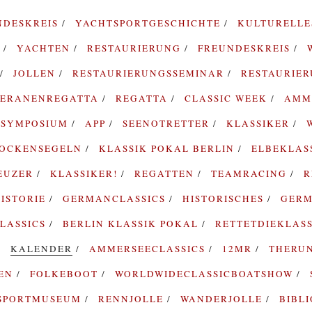
NDESKREIS
YACHTSPORTGESCHICHTE
KULTURELL
G
YACHTEN
RESTAURIERUNG
FREUNDESKREIS
JOLLEN
RESTAURIERUNGSSEMINAR
RESTAURIE
TERANENREGATTA
REGATTA
CLASSIC WEEK
AMM
SYMPOSIUM
APP
SEENOTRETTER
KLASSIKER
ROCKENSEGELN
KLASSIK POKAL BERLIN
ELBEKLAS
EUZER
KLASSIKER!
REGATTEN
TEAMRACING
R
ISTORIE
GERMANCLASSICS
HISTORISCHES
GERM
LASSICS
BERLIN KLASSIK POKAL
RETTETDIEKLAS
KALENDER
AMMERSEECLASSICS
12MR
THERU
TEN
FOLKEBOOT
WORLDWIDECLASSICBOATSHOW
SPORTMUSEUM
RENNJOLLE
WANDERJOLLE
BIBL