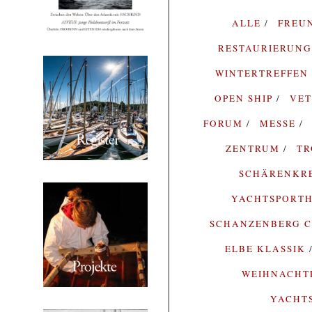
ALLE
FREU
RESTAURIERUN
WINTERTREFFEN
OPEN SHIP
VE
FORUM
MESSE
ZENTRUM
T
SCHÄRENKR
YACHTSPORTH
SCHANZENBERG C
ELBE KLASSIK
WEIHNACH
YACHT