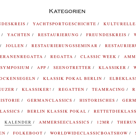
Kategorien
NDESKREIS
YACHTSPORTGESCHICHTE
KULTURELL
G
YACHTEN
RESTAURIERUNG
FREUNDESKREIS
JOLLEN
RESTAURIERUNGSSEMINAR
RESTAURIE
TERANENREGATTA
REGATTA
CLASSIC WEEK
AMM
SYMPOSIUM
APP
SEENOTRETTER
KLASSIKER
ROCKENSEGELN
KLASSIK POKAL BERLIN
ELBEKLAS
EUZER
KLASSIKER!
REGATTEN
TEAMRACING
R
ISTORIE
GERMANCLASSICS
HISTORISCHES
GERM
LASSICS
BERLIN KLASSIK POKAL
RETTETDIEKLAS
KALENDER
AMMERSEECLASSICS
12MR
THERU
TEN
FOLKEBOOT
WORLDWIDECLASSICBOATSHOW