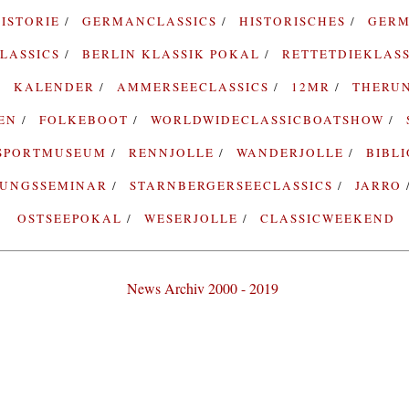
ISTORIE
GERMANCLASSICS
HISTORISCHES
GERM
LASSICS
BERLIN KLASSIK POKAL
RETTETDIEKLAS
KALENDER
AMMERSEECLASSICS
12MR
THERU
TEN
FOLKEBOOT
WORLDWIDECLASSICBOATSHOW
SPORTMUSEUM
RENNJOLLE
WANDERJOLLE
BIBL
RUNGSSEMINAR
STARNBERGERSEECLASSICS
JARRO
OSTSEEPOKAL
WESERJOLLE
CLASSICWEEKEND
News Archiv 2000 - 2019