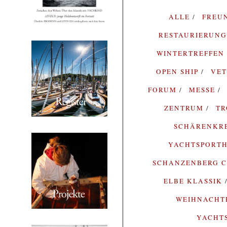
ALLE
FREU
RESTAURIERUN
WINTERTREFFEN
OPEN SHIP
VE
FORUM
MESSE
ZENTRUM
T
SCHÄRENKR
YACHTSPORTH
SCHANZENBERG C
ELBE KLASSIK
WEIHNACH
YACHT