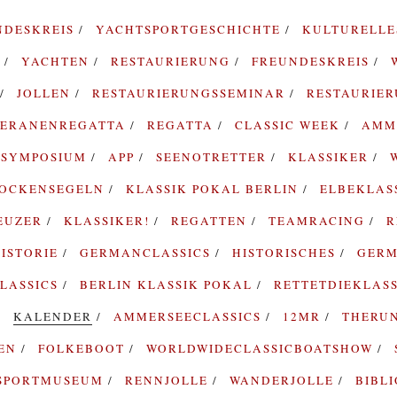
NDESKREIS
YACHTSPORTGESCHICHTE
KULTURELL
G
YACHTEN
RESTAURIERUNG
FREUNDESKREIS
JOLLEN
RESTAURIERUNGSSEMINAR
RESTAURIE
TERANENREGATTA
REGATTA
CLASSIC WEEK
AMM
SYMPOSIUM
APP
SEENOTRETTER
KLASSIKER
ROCKENSEGELN
KLASSIK POKAL BERLIN
ELBEKLAS
EUZER
KLASSIKER!
REGATTEN
TEAMRACING
R
ISTORIE
GERMANCLASSICS
HISTORISCHES
GERM
LASSICS
BERLIN KLASSIK POKAL
RETTETDIEKLAS
KALENDER
AMMERSEECLASSICS
12MR
THERU
TEN
FOLKEBOOT
WORLDWIDECLASSICBOATSHOW
SPORTMUSEUM
RENNJOLLE
WANDERJOLLE
BIBL