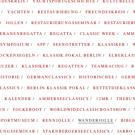
NDESKREIS
YACHTSPORTGESCHICHTE
KULTURELL
G
YACHTEN
RESTAURIERUNG
FREUNDESKREIS
JOLLEN
RESTAURIERUNGSSEMINAR
RESTAURIE
TERANENREGATTA
REGATTA
CLASSIC WEEK
AMM
SYMPOSIUM
APP
SEENOTRETTER
KLASSIKER
ROCKENSEGELN
KLASSIK POKAL BERLIN
ELBEKLAS
EUZER
KLASSIKER!
REGATTEN
TEAMRACING
R
ISTORIE
GERMANCLASSICS
HISTORISCHES
GERM
LASSICS
BERLIN KLASSIK POKAL
RETTETDIEKLAS
KALENDER
AMMERSEECLASSICS
12MR
THERU
TEN
FOLKEBOOT
WORLDWIDECLASSICBOATSHOW
SPORTMUSEUM
RENNJOLLE
WANDERJOLLE
BIBL
RUNGSSEMINAR
STARNBERGERSEECLASSICS
JARRO