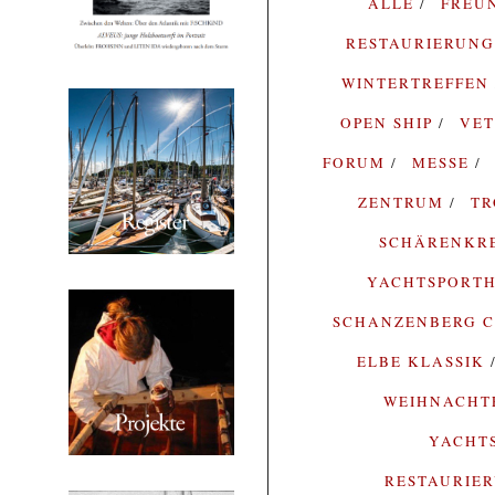
ALLE
FREU
RESTAURIERUN
WINTERTREFFEN
OPEN SHIP
VE
FORUM
MESSE
ZENTRUM
T
SCHÄRENKR
YACHTSPORTH
SCHANZENBERG C
ELBE KLASSIK
WEIHNACH
YACHT
RESTAURIE