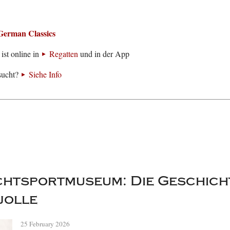
German Classics
ist online in
Regatten
und in der App
sucht?
Siehe Info
chtsportmuseum: Die Geschich
jolle
25 February 2026