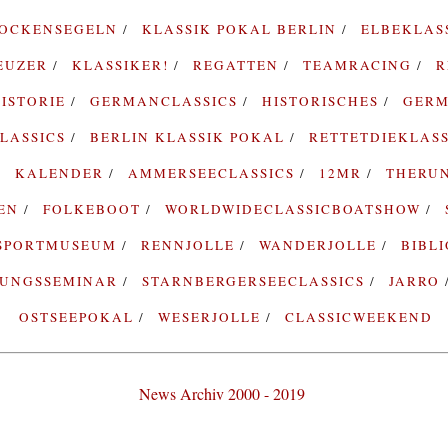
ROCKENSEGELN
KLASSIK POKAL BERLIN
ELBEKLAS
EUZER
KLASSIKER!
REGATTEN
TEAMRACING
R
ISTORIE
GERMANCLASSICS
HISTORISCHES
GERM
LASSICS
BERLIN KLASSIK POKAL
RETTETDIEKLAS
KALENDER
AMMERSEECLASSICS
12MR
THERU
TEN
FOLKEBOOT
WORLDWIDECLASSICBOATSHOW
SPORTMUSEUM
RENNJOLLE
WANDERJOLLE
BIBL
RUNGSSEMINAR
STARNBERGERSEECLASSICS
JARRO
OSTSEEPOKAL
WESERJOLLE
CLASSICWEEKEND
News Archiv 2000 - 2019