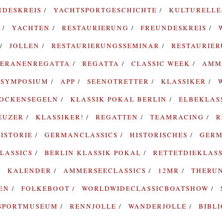
NDESKREIS
YACHTSPORTGESCHICHTE
KULTURELL
G
YACHTEN
RESTAURIERUNG
FREUNDESKREIS
JOLLEN
RESTAURIERUNGSSEMINAR
RESTAURIE
TERANENREGATTA
REGATTA
CLASSIC WEEK
AMM
SYMPOSIUM
APP
SEENOTRETTER
KLASSIKER
ROCKENSEGELN
KLASSIK POKAL BERLIN
ELBEKLAS
EUZER
KLASSIKER!
REGATTEN
TEAMRACING
R
ISTORIE
GERMANCLASSICS
HISTORISCHES
GERM
LASSICS
BERLIN KLASSIK POKAL
RETTETDIEKLAS
KALENDER
AMMERSEECLASSICS
12MR
THERU
TEN
FOLKEBOOT
WORLDWIDECLASSICBOATSHOW
SPORTMUSEUM
RENNJOLLE
WANDERJOLLE
BIBL