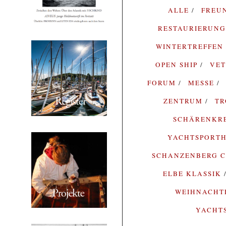
ALLE
FREU
RESTAURIERUN
WINTERTREFFEN
OPEN SHIP
VE
FORUM
MESSE
ZENTRUM
T
SCHÄRENKR
YACHTSPORTH
SCHANZENBERG C
ELBE KLASSIK
WEIHNACH
YACHT