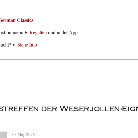
German Classics
ist online in
Regatten
und in der App
sucht?
Siehe Info
treffen der Weserjollen-Eign
03 May 2026