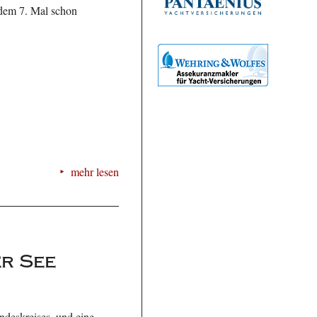
 dem 7. Mal schon
mehr lesen
r See
ndeskreises, und eine