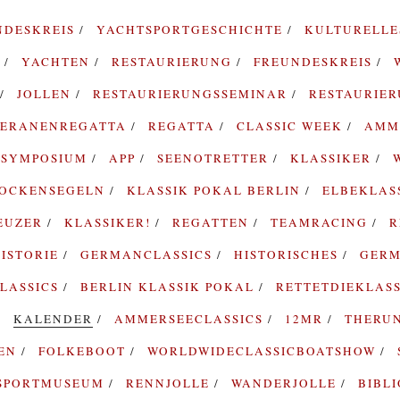
NDESKREIS
YACHTSPORTGESCHICHTE
KULTURELL
G
YACHTEN
RESTAURIERUNG
FREUNDESKREIS
JOLLEN
RESTAURIERUNGSSEMINAR
RESTAURIE
TERANENREGATTA
REGATTA
CLASSIC WEEK
AMM
SYMPOSIUM
APP
SEENOTRETTER
KLASSIKER
ROCKENSEGELN
KLASSIK POKAL BERLIN
ELBEKLAS
EUZER
KLASSIKER!
REGATTEN
TEAMRACING
R
ISTORIE
GERMANCLASSICS
HISTORISCHES
GERM
LASSICS
BERLIN KLASSIK POKAL
RETTETDIEKLAS
KALENDER
AMMERSEECLASSICS
12MR
THERU
TEN
FOLKEBOOT
WORLDWIDECLASSICBOATSHOW
SPORTMUSEUM
RENNJOLLE
WANDERJOLLE
BIBL