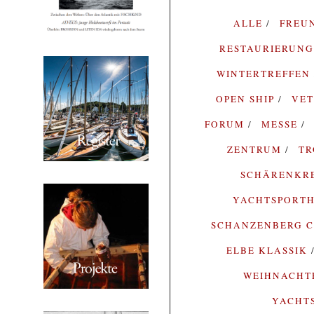
ALLE
FREU
RESTAURIERUN
WINTERTREFFEN
OPEN SHIP
VE
FORUM
MESSE
ZENTRUM
T
SCHÄRENKR
YACHTSPORTH
SCHANZENBERG C
ELBE KLASSIK
WEIHNACH
YACHT