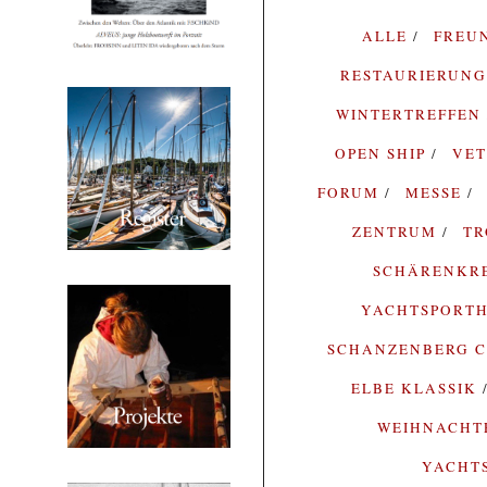
ALLE
FREU
RESTAURIERUN
WINTERTREFFEN
OPEN SHIP
VE
FORUM
MESSE
ZENTRUM
T
SCHÄRENKR
YACHTSPORTH
SCHANZENBERG C
ELBE KLASSIK
WEIHNACH
YACHT