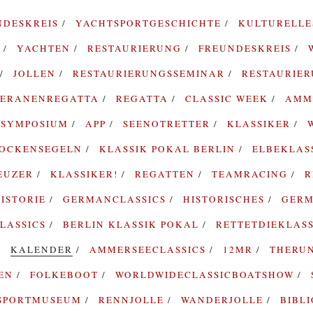
NDESKREIS
YACHTSPORTGESCHICHTE
KULTURELL
G
YACHTEN
RESTAURIERUNG
FREUNDESKREIS
JOLLEN
RESTAURIERUNGSSEMINAR
RESTAURIE
TERANENREGATTA
REGATTA
CLASSIC WEEK
AMM
SYMPOSIUM
APP
SEENOTRETTER
KLASSIKER
ROCKENSEGELN
KLASSIK POKAL BERLIN
ELBEKLAS
EUZER
KLASSIKER!
REGATTEN
TEAMRACING
R
ISTORIE
GERMANCLASSICS
HISTORISCHES
GERM
LASSICS
BERLIN KLASSIK POKAL
RETTETDIEKLAS
KALENDER
AMMERSEECLASSICS
12MR
THERU
TEN
FOLKEBOOT
WORLDWIDECLASSICBOATSHOW
SPORTMUSEUM
RENNJOLLE
WANDERJOLLE
BIBL