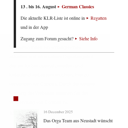
13 . bis 16. August
German Classics
Die aktuelle KLR-Liste ist online in
Regatten
und in der App
Zugang zum Forum gesucht?
Siehe Info
Wir bieten Ihnen ein umfangreiches,
aktuelles und informatives Digitalangebot,
News
das wir für Sie optimal gestalten und
fortlaufend verbessern möchten. Hierzu
verwenden wir Cookies. Durch die weitere
Nutzung der Webseite stimmen Sie der
Hohoho
Verwendung von Cookies zu.
16 December 2025
Mehr erfahren...
Das Orga Team aus Neustadt wünscht