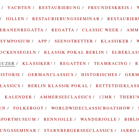
G
YACHTEN
RESTAURIERUNG
FREUNDESKREIS
JOLLEN
RESTAURIERUNGSSEMINAR
RESTAURIE
TERANENREGATTA
REGATTA
CLASSIC WEEK
AMM
SYMPOSIUM
APP
SEENOTRETTER
KLASSIKER
ROCKENSEGELN
KLASSIK POKAL BERLIN
ELBEKLAS
EUZER
KLASSIKER!
REGATTEN
TEAMRACING
R
ISTORIE
GERMANCLASSICS
HISTORISCHES
GERM
LASSICS
BERLIN KLASSIK POKAL
RETTETDIEKLAS
KALENDER
AMMERSEECLASSICS
12MR
THERU
TEN
FOLKEBOOT
WORLDWIDECLASSICBOATSHOW
SPORTMUSEUM
RENNJOLLE
WANDERJOLLE
BIBL
RUNGSSEMINAR
STARNBERGERSEECLASSICS
JARRO