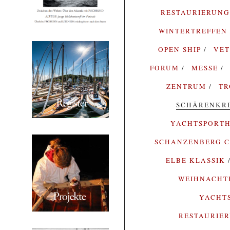
RESTAURIERUN
WINTERTREFFEN
OPEN SHIP
VE
FORUM
MESSE
ZENTRUM
T
SCHÄRENKR
YACHTSPORTH
SCHANZENBERG C
ELBE KLASSIK
WEIHNACH
YACHT
RESTAURIE