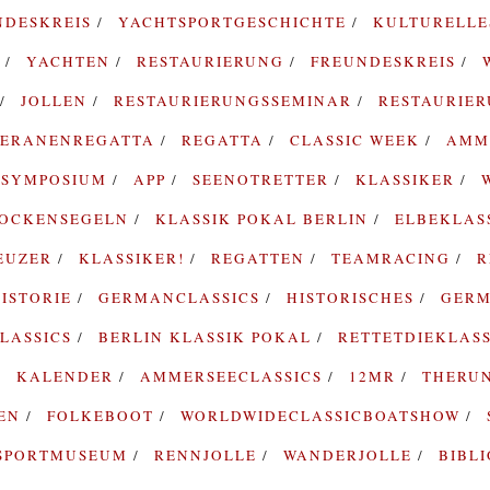
NDESKREIS
YACHTSPORTGESCHICHTE
KULTURELL
G
YACHTEN
RESTAURIERUNG
FREUNDESKREIS
JOLLEN
RESTAURIERUNGSSEMINAR
RESTAURIE
TERANENREGATTA
REGATTA
CLASSIC WEEK
AMM
SYMPOSIUM
APP
SEENOTRETTER
KLASSIKER
ROCKENSEGELN
KLASSIK POKAL BERLIN
ELBEKLAS
EUZER
KLASSIKER!
REGATTEN
TEAMRACING
R
ISTORIE
GERMANCLASSICS
HISTORISCHES
GERM
LASSICS
BERLIN KLASSIK POKAL
RETTETDIEKLAS
KALENDER
AMMERSEECLASSICS
12MR
THERU
TEN
FOLKEBOOT
WORLDWIDECLASSICBOATSHOW
SPORTMUSEUM
RENNJOLLE
WANDERJOLLE
BIBL