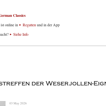
German Classics
ist online in
Regatten
und in der App
sucht?
Siehe Info
treffen der Weserjollen-Eign
03 May 2026