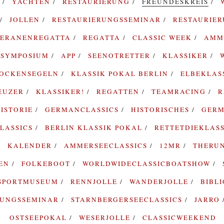
G
YACHTEN
RESTAURIERUNG
FREUNDESKREIS
JOLLEN
RESTAURIERUNGSSEMINAR
RESTAURIE
TERANENREGATTA
REGATTA
CLASSIC WEEK
AMM
SYMPOSIUM
APP
SEENOTRETTER
KLASSIKER
ROCKENSEGELN
KLASSIK POKAL BERLIN
ELBEKLAS
EUZER
KLASSIKER!
REGATTEN
TEAMRACING
R
ISTORIE
GERMANCLASSICS
HISTORISCHES
GERM
LASSICS
BERLIN KLASSIK POKAL
RETTETDIEKLAS
KALENDER
AMMERSEECLASSICS
12MR
THERU
TEN
FOLKEBOOT
WORLDWIDECLASSICBOATSHOW
SPORTMUSEUM
RENNJOLLE
WANDERJOLLE
BIBL
RUNGSSEMINAR
STARNBERGERSEECLASSICS
JARRO
OSTSEEPOKAL
WESERJOLLE
CLASSICWEEKEND