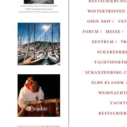
RESTAURIERUN
WINTERTREFFEN
OPEN SHIP
VE
FORUM
MESSE
ZENTRUM
T
SCHÄRENKR
YACHTSPORTH
SCHANZENBERG C
ELBE KLASSIK
WEIHNACH
YACHT
RESTAURIE