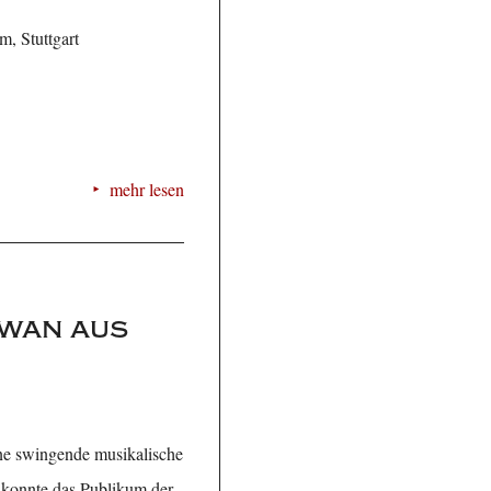
, Stuttgart
mehr lesen
hwan aus
ine swingende musikalische
 konnte das Publikum der