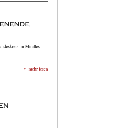
henende
ndeskreis im Miralles
mehr lesen
en