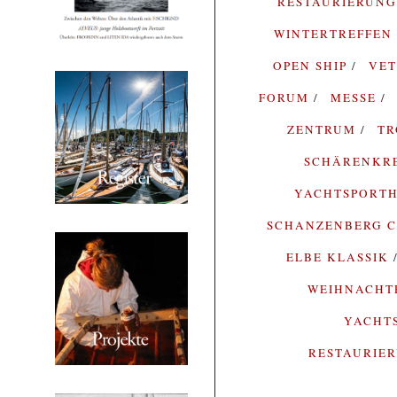
RESTAURIERUN
WINTERTREFFEN
OPEN SHIP
VE
FORUM
MESSE
ZENTRUM
T
SCHÄRENKR
YACHTSPORTH
SCHANZENBERG C
ELBE KLASSIK
WEIHNACH
YACHT
RESTAURIE