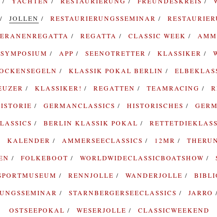
G
YACHTEN
RESTAURIERUNG
FREUNDESKREIS
JOLLEN
RESTAURIERUNGSSEMINAR
RESTAURIE
TERANENREGATTA
REGATTA
CLASSIC WEEK
AMM
SYMPOSIUM
APP
SEENOTRETTER
KLASSIKER
ROCKENSEGELN
KLASSIK POKAL BERLIN
ELBEKLAS
EUZER
KLASSIKER!
REGATTEN
TEAMRACING
R
ISTORIE
GERMANCLASSICS
HISTORISCHES
GERM
LASSICS
BERLIN KLASSIK POKAL
RETTETDIEKLAS
KALENDER
AMMERSEECLASSICS
12MR
THERU
TEN
FOLKEBOOT
WORLDWIDECLASSICBOATSHOW
SPORTMUSEUM
RENNJOLLE
WANDERJOLLE
BIBL
RUNGSSEMINAR
STARNBERGERSEECLASSICS
JARRO
OSTSEEPOKAL
WESERJOLLE
CLASSICWEEKEND