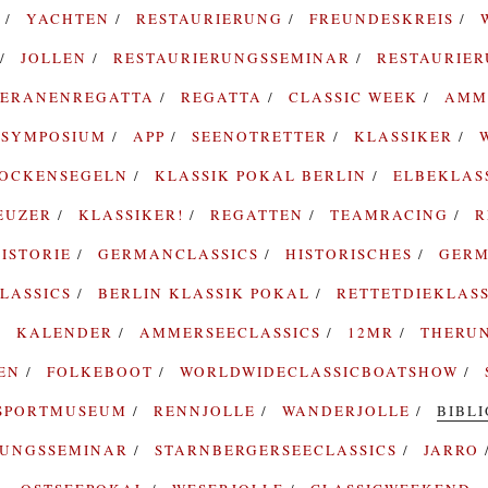
G
YACHTEN
RESTAURIERUNG
FREUNDESKREIS
JOLLEN
RESTAURIERUNGSSEMINAR
RESTAURIE
TERANENREGATTA
REGATTA
CLASSIC WEEK
AMM
SYMPOSIUM
APP
SEENOTRETTER
KLASSIKER
ROCKENSEGELN
KLASSIK POKAL BERLIN
ELBEKLAS
EUZER
KLASSIKER!
REGATTEN
TEAMRACING
R
ISTORIE
GERMANCLASSICS
HISTORISCHES
GERM
LASSICS
BERLIN KLASSIK POKAL
RETTETDIEKLAS
KALENDER
AMMERSEECLASSICS
12MR
THERU
TEN
FOLKEBOOT
WORLDWIDECLASSICBOATSHOW
SPORTMUSEUM
RENNJOLLE
WANDERJOLLE
BIBL
RUNGSSEMINAR
STARNBERGERSEECLASSICS
JARRO