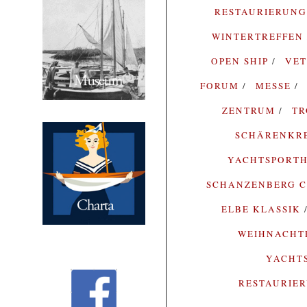
RESTAURIERUN
WINTERTREFFEN
OPEN SHIP
VE
FORUM
MESSE
ZENTRUM
T
SCHÄRENKR
YACHTSPORTH
SCHANZENBERG C
ELBE KLASSIK
WEIHNACH
YACHT
RESTAURIE