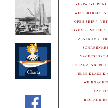
RESTAURIERUN
WINTERTREFFEN
OPEN SHIP
VE
FORUM
MESSE
ZENTRUM
T
SCHÄRENKR
YACHTSPORTH
SCHANZENBERG C
ELBE KLASSIK
WEIHNACH
YACHT
RESTAURIE