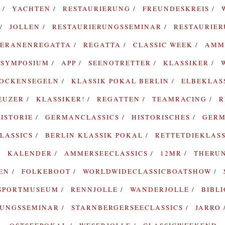
G
YACHTEN
RESTAURIERUNG
FREUNDESKREIS
JOLLEN
RESTAURIERUNGSSEMINAR
RESTAURIE
TERANENREGATTA
REGATTA
CLASSIC WEEK
AMM
SYMPOSIUM
APP
SEENOTRETTER
KLASSIKER
ROCKENSEGELN
KLASSIK POKAL BERLIN
ELBEKLAS
EUZER
KLASSIKER!
REGATTEN
TEAMRACING
R
ISTORIE
GERMANCLASSICS
HISTORISCHES
GERM
LASSICS
BERLIN KLASSIK POKAL
RETTETDIEKLAS
KALENDER
AMMERSEECLASSICS
12MR
THERU
TEN
FOLKEBOOT
WORLDWIDECLASSICBOATSHOW
SPORTMUSEUM
RENNJOLLE
WANDERJOLLE
BIBL
RUNGSSEMINAR
STARNBERGERSEECLASSICS
JARRO