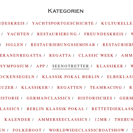
Kategorien
NDESKREIS
YACHTSPORTGESCHICHTE
KULTURELL
G
YACHTEN
RESTAURIERUNG
FREUNDESKREIS
JOLLEN
RESTAURIERUNGSSEMINAR
RESTAURIE
TERANENREGATTA
REGATTA
CLASSIC WEEK
AMM
SYMPOSIUM
APP
SEENOTRETTER
KLASSIKER
ROCKENSEGELN
KLASSIK POKAL BERLIN
ELBEKLAS
EUZER
KLASSIKER!
REGATTEN
TEAMRACING
R
ISTORIE
GERMANCLASSICS
HISTORISCHES
GERM
LASSICS
BERLIN KLASSIK POKAL
RETTETDIEKLAS
KALENDER
AMMERSEECLASSICS
12MR
THERU
TEN
FOLKEBOOT
WORLDWIDECLASSICBOATSHOW