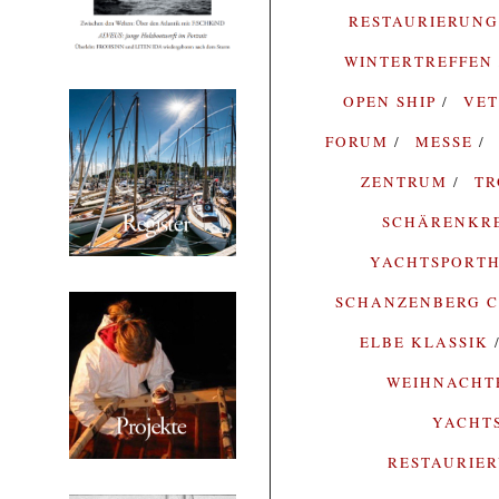
RESTAURIERUN
WINTERTREFFEN
OPEN SHIP
VE
FORUM
MESSE
ZENTRUM
T
SCHÄRENKR
YACHTSPORTH
SCHANZENBERG C
ELBE KLASSIK
WEIHNACH
YACHT
RESTAURIE