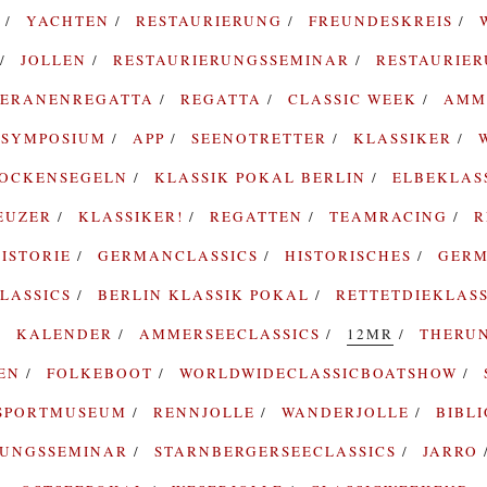
G
YACHTEN
RESTAURIERUNG
FREUNDESKREIS
JOLLEN
RESTAURIERUNGSSEMINAR
RESTAURIE
TERANENREGATTA
REGATTA
CLASSIC WEEK
AMM
SYMPOSIUM
APP
SEENOTRETTER
KLASSIKER
ROCKENSEGELN
KLASSIK POKAL BERLIN
ELBEKLAS
EUZER
KLASSIKER!
REGATTEN
TEAMRACING
R
ISTORIE
GERMANCLASSICS
HISTORISCHES
GERM
LASSICS
BERLIN KLASSIK POKAL
RETTETDIEKLAS
KALENDER
AMMERSEECLASSICS
12MR
THERU
TEN
FOLKEBOOT
WORLDWIDECLASSICBOATSHOW
SPORTMUSEUM
RENNJOLLE
WANDERJOLLE
BIBL
RUNGSSEMINAR
STARNBERGERSEECLASSICS
JARRO