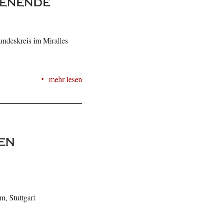
henende
ndeskreis im Miralles
mehr lesen
en
, Stuttgart