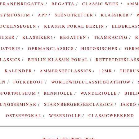
TERANENREGATTA
REGATTA
CLASSIC WEEK
AMM
SYMPOSIUM
APP
SEENOTRETTER
KLASSIKER
ROCKENSEGELN
KLASSIK POKAL BERLIN
ELBEKLAS
EUZER
KLASSIKER!
REGATTEN
TEAMRACING
R
ISTORIE
GERMANCLASSICS
HISTORISCHES
GERM
LASSICS
BERLIN KLASSIK POKAL
RETTETDIEKLAS
KALENDER
AMMERSEECLASSICS
12MR
THERU
TEN
FOLKEBOOT
WORLDWIDECLASSICBOATSHOW
SPORTMUSEUM
RENNJOLLE
WANDERJOLLE
BIBL
RUNGSSEMINAR
STARNBERGERSEECLASSICS
JARRO
OSTSEEPOKAL
WESERJOLLE
CLASSICWEEKEND