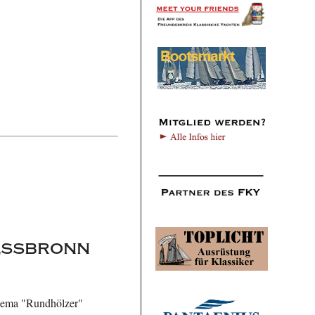
essbronn
Thema "Rundhölzer"