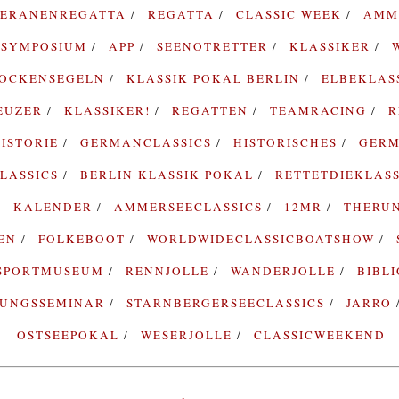
TERANENREGATTA
REGATTA
CLASSIC WEEK
AMM
SYMPOSIUM
APP
SEENOTRETTER
KLASSIKER
ROCKENSEGELN
KLASSIK POKAL BERLIN
ELBEKLAS
EUZER
KLASSIKER!
REGATTEN
TEAMRACING
R
ISTORIE
GERMANCLASSICS
HISTORISCHES
GERM
LASSICS
BERLIN KLASSIK POKAL
RETTETDIEKLAS
KALENDER
AMMERSEECLASSICS
12MR
THERU
TEN
FOLKEBOOT
WORLDWIDECLASSICBOATSHOW
SPORTMUSEUM
RENNJOLLE
WANDERJOLLE
BIBL
RUNGSSEMINAR
STARNBERGERSEECLASSICS
JARRO
OSTSEEPOKAL
WESERJOLLE
CLASSICWEEKEND