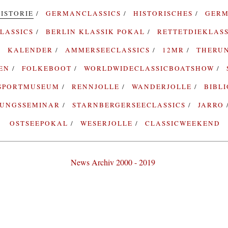
ISTORIE
GERMANCLASSICS
HISTORISCHES
GERM
LASSICS
BERLIN KLASSIK POKAL
RETTETDIEKLAS
KALENDER
AMMERSEECLASSICS
12MR
THERU
TEN
FOLKEBOOT
WORLDWIDECLASSICBOATSHOW
SPORTMUSEUM
RENNJOLLE
WANDERJOLLE
BIBL
RUNGSSEMINAR
STARNBERGERSEECLASSICS
JARRO
OSTSEEPOKAL
WESERJOLLE
CLASSICWEEKEND
News Archiv 2000 - 2019