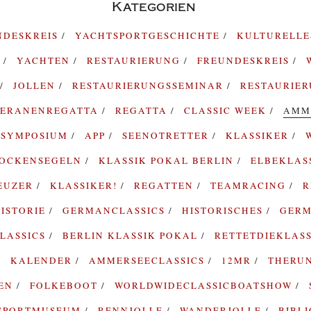
Kategorien
NDESKREIS
YACHTSPORTGESCHICHTE
KULTURELL
G
YACHTEN
RESTAURIERUNG
FREUNDESKREIS
JOLLEN
RESTAURIERUNGSSEMINAR
RESTAURIE
TERANENREGATTA
REGATTA
CLASSIC WEEK
AMM
SYMPOSIUM
APP
SEENOTRETTER
KLASSIKER
ROCKENSEGELN
KLASSIK POKAL BERLIN
ELBEKLAS
EUZER
KLASSIKER!
REGATTEN
TEAMRACING
R
ISTORIE
GERMANCLASSICS
HISTORISCHES
GERM
LASSICS
BERLIN KLASSIK POKAL
RETTETDIEKLAS
KALENDER
AMMERSEECLASSICS
12MR
THERU
TEN
FOLKEBOOT
WORLDWIDECLASSICBOATSHOW
SPORTMUSEUM
RENNJOLLE
WANDERJOLLE
BIBL