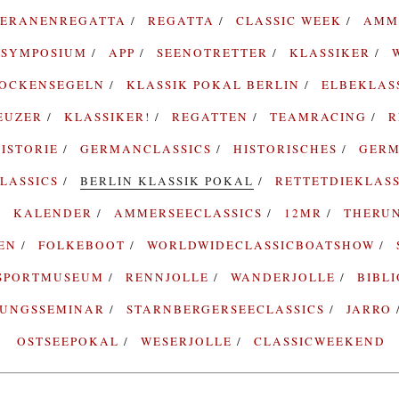
TERANENREGATTA
REGATTA
CLASSIC WEEK
AMM
SYMPOSIUM
APP
SEENOTRETTER
KLASSIKER
ROCKENSEGELN
KLASSIK POKAL BERLIN
ELBEKLAS
EUZER
KLASSIKER!
REGATTEN
TEAMRACING
R
ISTORIE
GERMANCLASSICS
HISTORISCHES
GERM
LASSICS
BERLIN KLASSIK POKAL
RETTETDIEKLAS
KALENDER
AMMERSEECLASSICS
12MR
THERU
TEN
FOLKEBOOT
WORLDWIDECLASSICBOATSHOW
SPORTMUSEUM
RENNJOLLE
WANDERJOLLE
BIBL
RUNGSSEMINAR
STARNBERGERSEECLASSICS
JARRO
OSTSEEPOKAL
WESERJOLLE
CLASSICWEEKEND