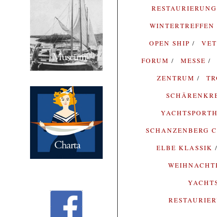
RESTAURIERUN
WINTERTREFFEN
OPEN SHIP
VE
FORUM
MESSE
ZENTRUM
T
SCHÄRENKR
YACHTSPORTH
SCHANZENBERG C
ELBE KLASSIK
WEIHNACH
YACHT
RESTAURIE