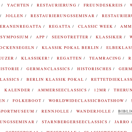
G
YACHTEN
RESTAURIERUNG
FREUNDESKREIS
JOLLEN
RESTAURIERUNGSSEMINAR
RESTAURIE
TERANENREGATTA
REGATTA
CLASSIC WEEK
AMM
SYMPOSIUM
APP
SEENOTRETTER
KLASSIKER
ROCKENSEGELN
KLASSIK POKAL BERLIN
ELBEKLAS
EUZER
KLASSIKER!
REGATTEN
TEAMRACING
R
ISTORIE
GERMANCLASSICS
HISTORISCHES
GERM
LASSICS
BERLIN KLASSIK POKAL
RETTETDIEKLAS
KALENDER
AMMERSEECLASSICS
12MR
THERU
TEN
FOLKEBOOT
WORLDWIDECLASSICBOATSHOW
SPORTMUSEUM
RENNJOLLE
WANDERJOLLE
BIBL
RUNGSSEMINAR
STARNBERGERSEECLASSICS
JARRO