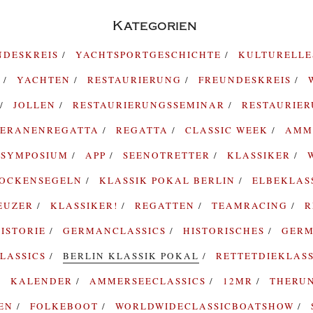
Kategorien
NDESKREIS
YACHTSPORTGESCHICHTE
KULTURELL
G
YACHTEN
RESTAURIERUNG
FREUNDESKREIS
JOLLEN
RESTAURIERUNGSSEMINAR
RESTAURIE
TERANENREGATTA
REGATTA
CLASSIC WEEK
AMM
SYMPOSIUM
APP
SEENOTRETTER
KLASSIKER
ROCKENSEGELN
KLASSIK POKAL BERLIN
ELBEKLAS
EUZER
KLASSIKER!
REGATTEN
TEAMRACING
R
ISTORIE
GERMANCLASSICS
HISTORISCHES
GERM
LASSICS
BERLIN KLASSIK POKAL
RETTETDIEKLAS
KALENDER
AMMERSEECLASSICS
12MR
THERU
TEN
FOLKEBOOT
WORLDWIDECLASSICBOATSHOW