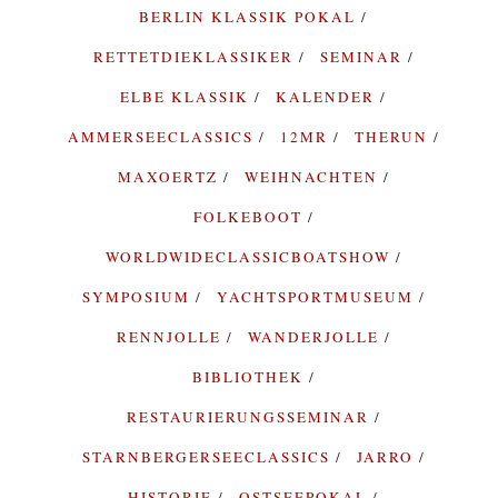
BERLIN KLASSIK POKAL
RETTETDIEKLASSIKER
SEMINAR
ELBE KLASSIK
KALENDER
AMMERSEECLASSICS
12MR
THERUN
MAXOERTZ
WEIHNACHTEN
FOLKEBOOT
WORLDWIDECLASSICBOATSHOW
SYMPOSIUM
YACHTSPORTMUSEUM
RENNJOLLE
WANDERJOLLE
BIBLIOTHEK
RESTAURIERUNGSSEMINAR
STARNBERGERSEECLASSICS
JARRO
HISTORIE
OSTSEEPOKAL